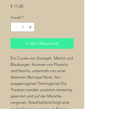
Preis
€ 11,20
Anzahl
*
In den Warenkorb
Ein Cuvee von Zweigelt, Merlot und
Blauburger. Aromen von Physalis
und Vanille, untermalt von einer
dezenten Barrique Note, fein
ausgewogenes Tanningerüst.Die
Trauben werden zunächst reinsortig
geerntet und auf der Maische
vergoren. Anschließend folgt eine
mehrjährige Lagerung im Barrique
oder kleinem Holzfass. Erst danach